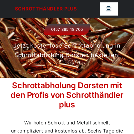
Zum
SCHROTTHÄNDLER PLUS
Toggle
Inhalt
Navigatio
springen
Schrotthändler Plus
0157 365 48 705
Schrottabholung NRW
Jetzt kostenlose Schrottabholung in
Schrottabholung Dorsten bestellen!
Schrottankauf
Schrottabholung Dorsten mit
Schrotthändler NRW
den Profis von Schrotthändler
plus
Kontakt
Kostenlose Schrottabholung in Schrottabholung Dorsten mit den Profis von Schrotthändler plus
Wir holen Schrott und Metall schnell,
unkompliziert und kostenlos ab. Sechs Tage die