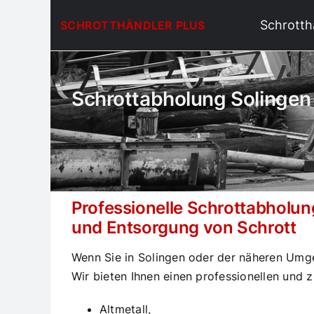
Zum
Schrotth
SCHROTTHÄNDLER PLUS
Inhalt
springen
Schrottabholung Solingen
Professionelle Schrottabholun
und Entsorgung von Schrott
Wenn Sie in Solingen oder der näheren Umge
Wir bieten Ihnen einen professionellen und 
Altmetall,