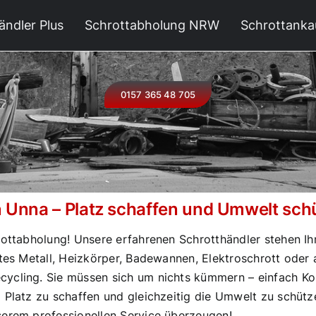
ändler Plus
Schrottabholung NRW
Schrottanka
0157 365 48 705
 Unna – Platz schaffen und Umwelt sch
rottabholung! Unsere erfahrenen Schrotthändler stehen Ih
ltes Metall, Heizkörper, Badewannen, Elektroschrott oder
cycling. Sie müssen sich um nichts kümmern – einfach K
 Platz zu schaffen und gleichzeitig die Umwelt zu schütz
serem professionellen Service überzeugen!