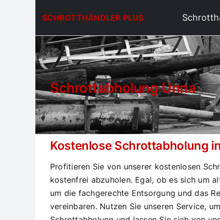
Zum
Schrotth
SCHROTTHÄNDLER PLUS
Inhalt
springen
Schrottabholung Unna
Kostenlose Schrottabholung in
Profitieren Sie von unserer kostenlosen Sch
kostenfrei abzuholen. Egal, ob es sich um a
um die fachgerechte Entsorgung und das Re
vereinbaren. Nutzen Sie unseren Service, um
Schrottabholung und lassen Sie sich von un