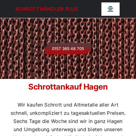
Zum
SCHROTTHÄNDLER PLUS
Toggle
Inhalt
Navigatio
springen
Schrotthändler Plus
Schrottabholung NRW
0157 365 48 705
Schrottankauf
Schrottankauf Hagen
Schrotthändler NRW
Schrottankauf Hagen > Schrott sinnvoll verwerten
Wir kaufen Schrott und Altmetalle aller Art
Kontakt
schnell, unkompliziert zu tagesaktuellen Preisen.
Sechs Tage die Woche sind wir in ganz Hagen
und Umgebung unterwegs und bieten unseren