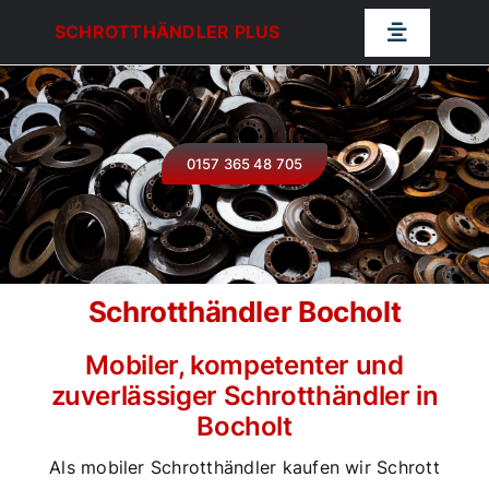
Zum
SCHROTTHÄNDLER PLUS
Toggle
Inhalt
Navigatio
springen
Schrotthändler Plus
Schrottabholung NRW
0157 365 48 705
Schrottankauf
Schrotthändler Bocholt
Schrotthändler NRW
Mobiler, kompetenter und
Kontakt
zuverlässiger Schrotthändler in
Bocholt
Als mobiler Schrotthändler kaufen wir Schrott