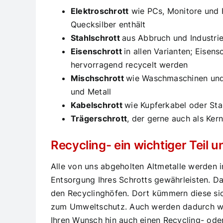
Elektroschrott
wie PCs, Monitore und H
Quecksilber enthält
Stahlschrott
aus Abbruch und Industri
Eisenschrott
in allen Varianten; Eisen
hervorragend recycelt werden
Mischschrott
wie Waschmaschinen und G
und Metall
Kabelschrott
wie Kupferkabel oder Sta
Trägerschrott
, der gerne auch als Ker
Recycling- ein wichtiger Teil u
Alle von uns abgeholten Altmetalle werden in
Entsorgung Ihres Schrotts gewährleisten. Da
den Recyclinghöfen. Dort kümmern diese sic
zum Umweltschutz. Auch werden dadurch wic
Ihren Wunsch hin auch einen Recycling- oder