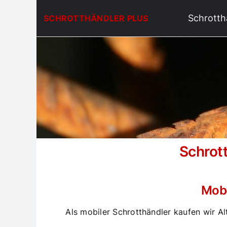
Zum
Schrotth
SCHROTTHÄNDLER PLUS
Inhalt
springen
Schrott
Schrotthändler Köln > Schrott sinnvoll verwerten
Mobi
Als mobiler Schrotthändler kaufen wir Al