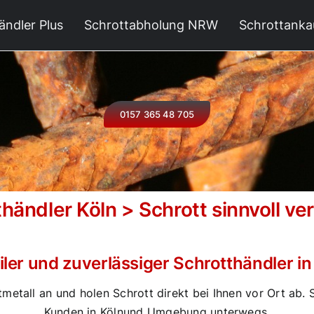
ändler Plus
Schrottabholung NRW
Schrottanka
0157 365 48 705
händler Köln > Schrott sinnvoll v
ler und zuverlässiger Schrotthändler in
tmetall an und holen Schrott direkt bei Ihnen vor Ort ab.
Kunden in Kölnund Umgebung unterwegs.